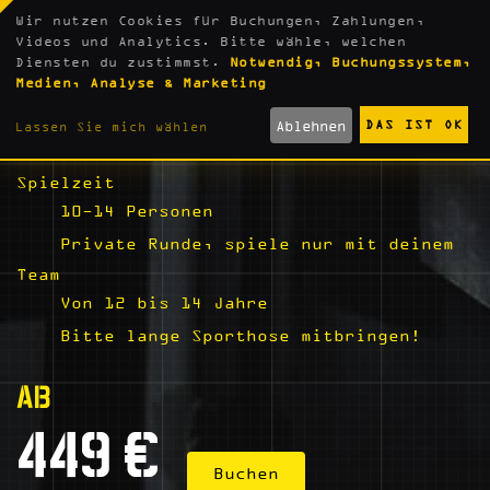
Wir nutzen Cookies für Buchungen, Zahlungen,
Videos und Analytics. Bitte wähle, welchen
Diensten du zustimmst.
Notwendig, Buchungssystem,
TFT-ORIGINAL- STYLE
Medien, Analyse & Marketing
Ablehnen
DAS IST OK
Lassen Sie mich wählen
3 Std. Aufenthalt, min. 75 Min.
Spielzeit
10-14 Personen
Private Runde, spiele nur mit deinem
Team
Von 12 bis 14 Jahre
Bitte lange Sporthose mitbringen!
AB
449 €
Buchen